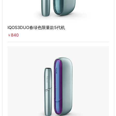
IQOS3DUO春绿色限量款5代机
840
￥