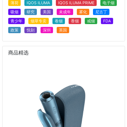
薄荷
IQOS ILUMA
IQOS ILUMA PRIME
电子烟
吸烟
研究
美国
未成年
雾化
尼古丁
青少年
烟草专卖
卷烟
香烟
戒烟
FDA
政策
悦刻
深圳
英国
商品精选