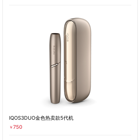
IQOS3DUO金色热卖款5代机
750
￥