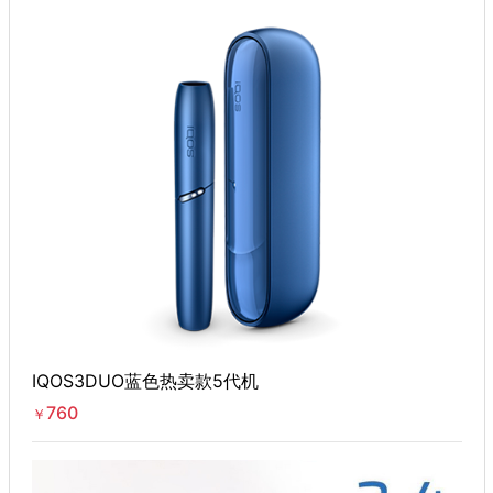
IQOS3DUO蓝色热卖款5代机
760
￥