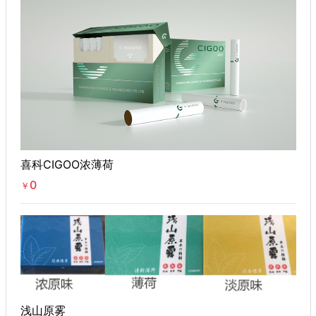
喜科CIGOO浓薄荷
0
￥
浅山原雾