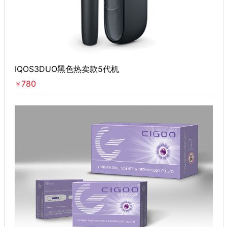
IQOS3DUO黑色热卖款5代机
780
￥