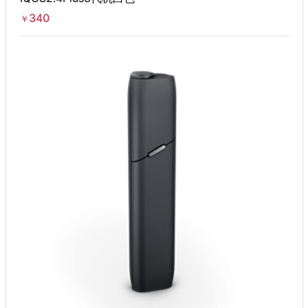
340
￥