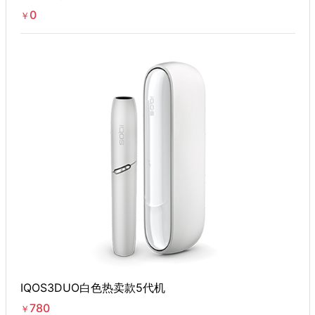
0
￥
IQOS3DUO白色热卖款5代机
780
￥