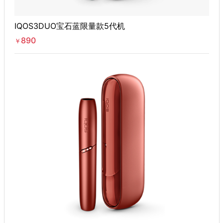
IQOS3DUO宝石蓝限量款5代机
890
￥