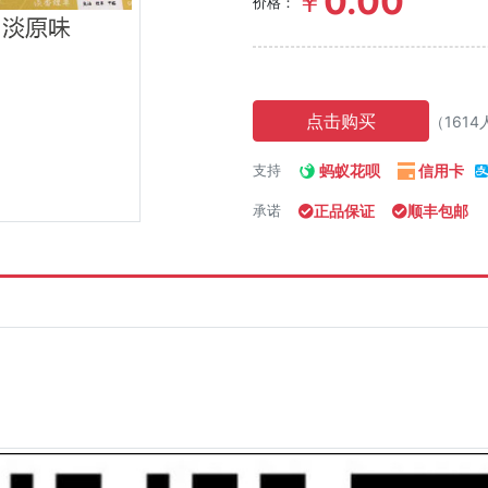
0.00
￥
价格：
点击购买
（161
蚂蚁花呗
信用卡
支持
正品保证
顺丰包邮
承诺