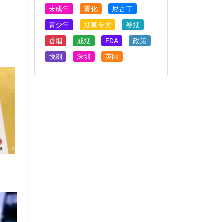
未成年
雾化
尼古丁
青少年
烟草专卖
卷烟
香烟
戒烟
FDA
政策
悦刻
深圳
英国