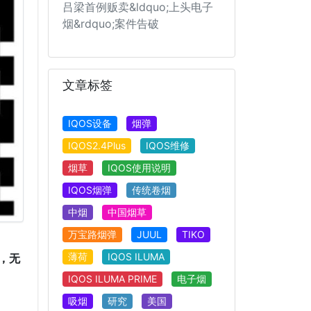
吕梁首例贩卖&ldquo;上头电子
烟&rdquo;案件告破
文章标签
IQOS设备
烟弹
IQOS2.4Plus
IQOS维修
烟草
IQOS使用说明
IQOS烟弹
传统卷烟
中烟
中国烟草
万宝路烟弹
JUUL
TIKO
薄荷
IQOS ILUMA
，无
IQOS ILUMA PRIME
电子烟
吸烟
研究
美国