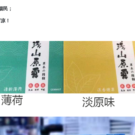
老烟民；
荷凉！